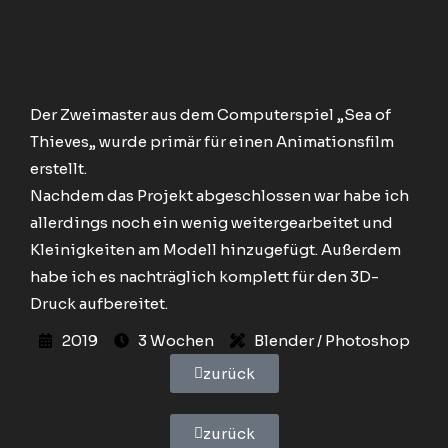
Der Zweimaster aus dem Computerspiel
„
Sea of
Thieves
„
wurde primär für einen Animationsfilm
erstellt.
Nachdem das Projekt abgeschlossen war habe ich
allerdings noch ein wenig weitergearbeitet und
Kleinigkeiten am Modell hinzugefügt. Außerdem
habe ich es nachträglich komplett für den 3D-
Druck aufbereitet.
2019
3 Wochen
Blender / Photoshop
zurück
zurück