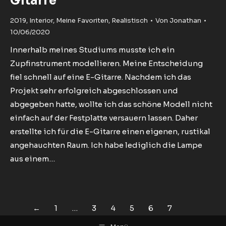
Gitarre
2019
,
Interior
,
Meine Favoriten
,
Realistisch
Von
Jonathan
10/06/2020
Innerhalb meines Studiums musste ich ein
Zupfinstrument modellieren. Meine Entscheidung
fiel schnell auf eine E-Gitarre. Nachdem ich das
Projekt sehr erfolgreich abgeschlossen und
abgegeben hatte, wollte ich das schöne Modell nicht
einfach auf der Festplatte versauern lassen. Daher
erstellte ich für die E-Gitarre einen eigenen, rustikal
angehauchten Raum. Ich habe lediglich die Lampe
aus einem…
←
1
…
3
4
5
6
7