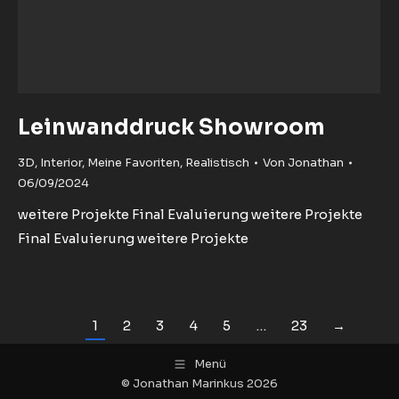
Leinwanddruck Showroom
3D
,
Interior
,
Meine Favoriten
,
Realistisch
Von
Jonathan
06/09/2024
weitere Projekte Final Evaluierung weitere Projekte
Final Evaluierung weitere Projekte
1
2
3
4
5
…
23
→
Menü
© Jonathan Marinkus 2026